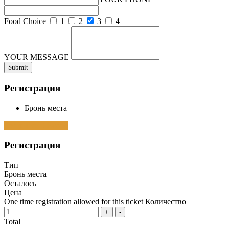
Food Choice
1
2
3
4
YOUR MESSAGE
Регистрация
Бронь места
Sorry, Event Passed
Регистрация
Тип
Бронь места
Осталось
Цена
One time registration allowed for this ticket
Количество
Total