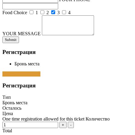
Food Choice
1
2
3
4
YOUR MESSAGE
Регистрация
Бронь места
Sorry, Event Passed
Регистрация
Тип
Бронь места
Осталось
Цена
One time registration allowed for this ticket
Количество
Total