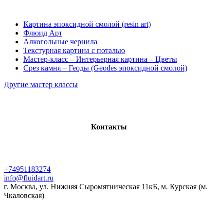
Картина эпоксидной смолой (resin art)
Флюид Арт
Алкогольные чернила
Текстурная картина с поталью
Мастер-класс – Интерьерная картина – Цветы
Срез камня – Геоды (Geodes эпоксидной смолой)
Другие мастер классы
Контакты
+74951183274
info@fluidart.ru
г. Москва, ул. Нижняя Сыромятническая 11кБ, м. Курская (м.
Чкаловская)