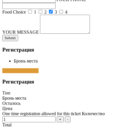
Food Choice
1
2
3
4
YOUR MESSAGE
Регистрация
Бронь места
Sorry, Event Passed
Регистрация
Тип
Бронь места
Осталось
Цена
One time registration allowed for this ticket
Количество
Total