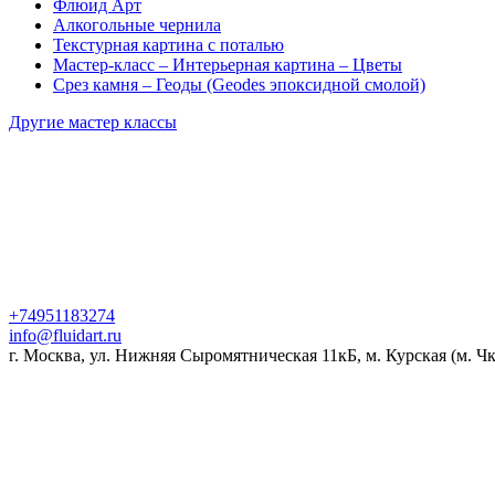
Флюид Арт
Алкогольные чернила
Текстурная картина с поталью
Мастер-класс – Интерьерная картина – Цветы
Срез камня – Геоды (Geodes эпоксидной смолой)
Другие мастер классы
+74951183274
info@fluidart.ru
г. Москва, ул. Нижняя Сыромятническая 11кБ, м. Курская (м. Ч