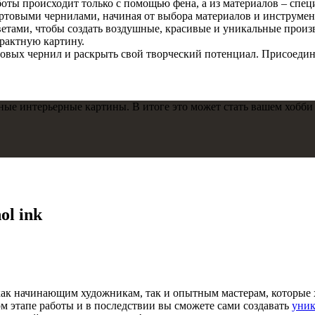
боты происходит только с помощью фена, а из материалов – спец
пиртовыми чернилами, начиная от выбора материалов и инструме
етами, чтобы создать воздушные, красивые и уникальные произве
рактную картину.
овых чернил и раскрыть свой творческий потенциал. Присоединя
льные интерьерные картины. В итоге это может стать вашем хобби
ol ink
как начинающим художникам, так и опытным мастерам, которые 
м этапе работы и в последствии вы сможете сами создавать
уник