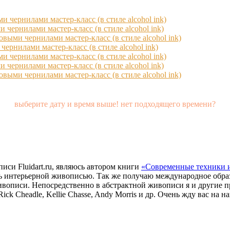
 чернилами мастер-класс (в стиле alcohol ink)
чернилами мастер-класс (в стиле alcohol ink)
выми чернилами мастер-класс (в стиле alcohol ink)
ернилами мастер-класс (в стиле alcohol ink)
 чернилами мастер-класс (в стиле alcohol ink)
чернилами мастер-класс (в стиле alcohol ink)
выми чернилами мастер-класс (в стиле alcohol ink)
выберите дату и время выше! нет подходящего времени?
иси Fluidart.ru, являюсь автором книги
«Современные техники 
сь интерьерной живописью. Так же получаю международное образо
ивописи. Непосредственно в абстрактной живописи я и другие 
k Cheadle, Kellie Chasse, Andy Morris и др. Очень жду вас на н