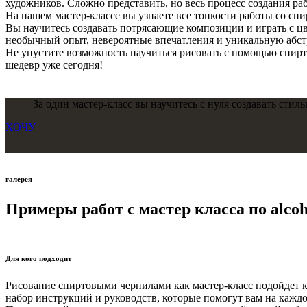
художников. Сложно представить, но весь процесс создания ра
На нашем мастер-классе вы узнаете все тонкости работы со с
Вы научитесь создавать потрясающие композиции и играть с цв
необычный опыт, невероятные впечатления и уникальную абст
Не упустите возможность научиться рисовать с помощью спирт
шедевр уже сегодня!
За один мастер-класс вы научитесь с нуля создавать сти
ХОЧУ
галерея
Примеры работ с мастер класса по alcoh
Для кого подходит
Рисование спиртовыми чернилами как мастер-класс подойдет 
набор инструкций и руководств, которые помогут вам на каждо