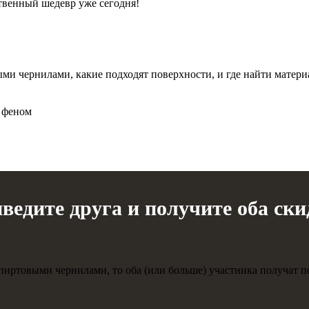
ственный шедевр уже сегодня!
ми чернилами, какие подходят поверхности, и где найти матер
с феном
ведите друга и получите оба ски
спиртовыми чернилами, то оба (или больше) участника получат п