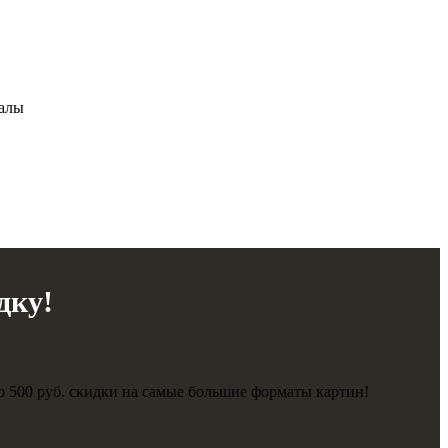
иалы
дку!
о 500 руб. скидки на самые большие форматы картин!