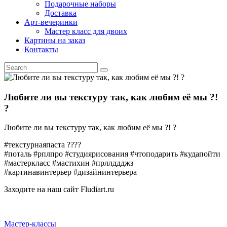
Подарочные наборы
Доставка
Арт-вечеринки
Мастер класс для двоих
Картины на заказ
Контакты
Любите ли вы текстуру так, как любим её мы ?!
?
Любите ли вы текстуру так, как любим её мы ?! ?
#текстурнаяпаста ???‍?
#поталь #рплпро #студиярисования #чтоподарить #кудапойти
#мастеркласс #мастихин #прллддджз
#картинавинтерьер #дизайнинтерьера
Заходите на наш сайт Fludiart.ru
Мастер-классы