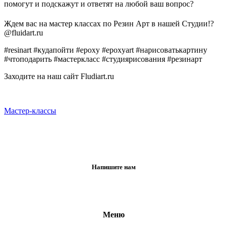
помогут и подскажут и ответят на любой ваш вопрос?
Ждем вас на мастер классах по Резин Арт в нашей Студии!?
@fluidart.ru
#resinart #кудапойти #epoxy #epoxyart #нарисоватькартину
#чтоподарить #мастеркласс #студиярисования #резинарт
Заходите на наш сайт Fludiart.ru
Мастер-классы
Напишите нам
Меню