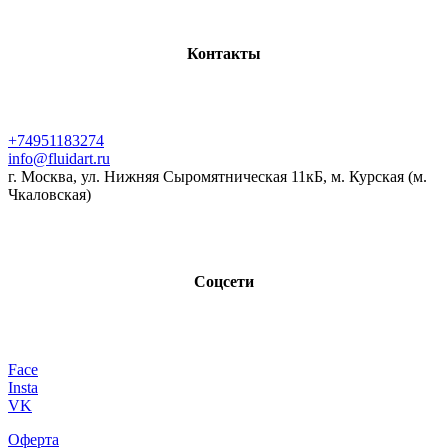
Контакты
+74951183274
info@fluidart.ru
г. Москва, ул. Нижняя Сыромятническая 11кБ, м. Курская (м.
Чкаловская)
Соцсети
Face
Insta
VK
Оферта