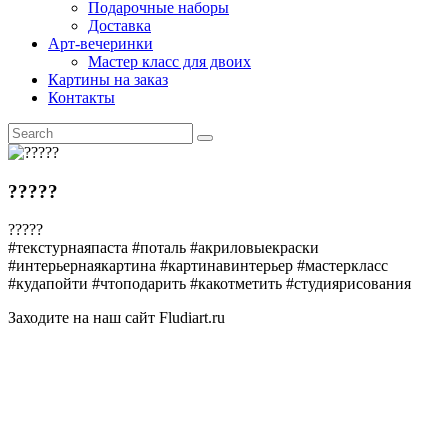
Подарочные наборы
Доставка
Арт-вечеринки
Мастер класс для двоих
Картины на заказ
Контакты
?????
?????
#текстурнаяпаста #поталь #акриловыекраски
#интерьернаякартина #картинавинтерьер #мастеркласс
#кудапойти #чтоподарить #какотметить #студиярисования
Заходите на наш сайт Fludiart.ru