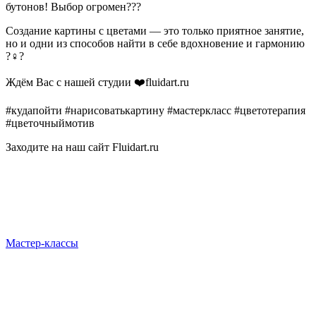
бутонов! Выбор огромен???
Создание картины с цветами — это только приятное занятие,
но и одни из способов найти в себе вдохновение и гармонию
?‍♀️?
Ждём Вас с нашей студии ❤️fluidart.ru
#кудапойти #нарисоватькартину #мастеркласс #цветотерапия
#цветочныймотив
Заходите на наш сайт Fluidart.ru
Мастер-классы