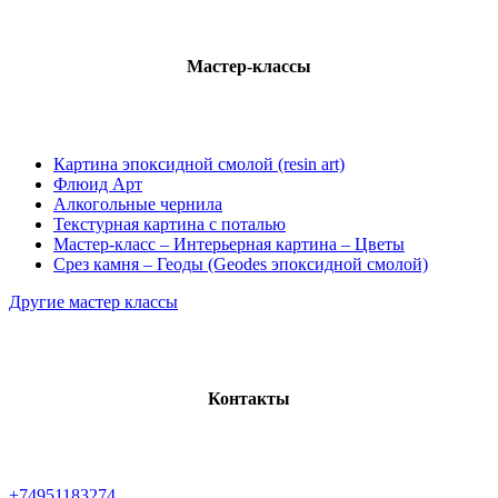
Мастер-классы
Картина эпоксидной смолой (resin art)
Флюид Арт
Алкогольные чернила
Текстурная картина с поталью
Мастер-класс – Интерьерная картина – Цветы
Срез камня – Геоды (Geodes эпоксидной смолой)
Другие мастер классы
Контакты
+74951183274