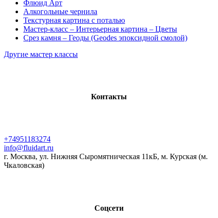
Флюид Арт
Алкогольные чернила
Текстурная картина с поталью
Мастер-класс – Интерьерная картина – Цветы
Срез камня – Геоды (Geodes эпоксидной смолой)
Другие мастер классы
Контакты
+74951183274
info@fluidart.ru
г. Москва, ул. Нижняя Сыромятническая 11кБ, м. Курская (м.
Чкаловская)
Соцсети