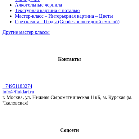
Алкогольные чернила
Текстурная картина с поталью
Мастер-класс – Интерьерная картина – Цветы
Срез камня – Геоды (Geodes эпоксидной смолой)
Другие мастер классы
Контакты
+74951183274
info@fluidart.ru
г. Москва, ул. Нижняя Сыромятническая 11кБ, м. Курская (м.
Чкаловская)
Соцсети