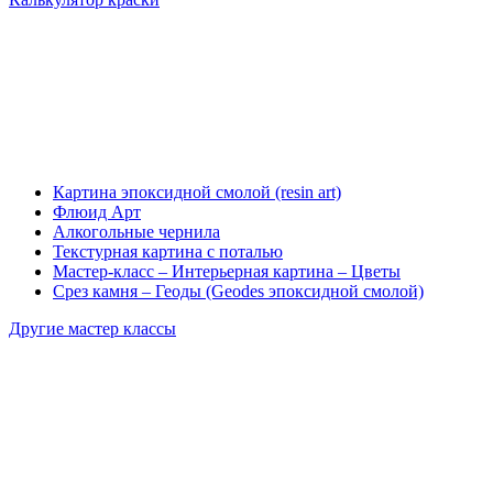
Картина эпоксидной смолой (resin art)
Флюид Арт
Алкогольные чернила
Текстурная картина с поталью
Мастер-класс – Интерьерная картина – Цветы
Срез камня – Геоды (Geodes эпоксидной смолой)
Другие мастер классы