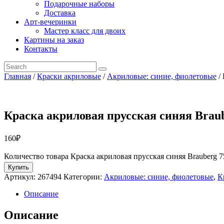
Подарочные наборы
Доставка
Арт-вечеринки
Мастер класс для двоих
Картины на заказ
Контакты
Главная
/
Краски акриловые
/
Акриловые: синие, фиолетовые
/ 
Краска акриловая прусская синяя Braub
160
₽
Количество товара Краска акриловая прусская синяя Brauberg 7
Купить
Артикул:
267494
Категории:
Акриловые: синие, фиолетовые
,
К
Описание
Описание