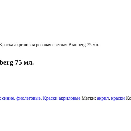
Краска акриловая розовая светлая Brauberg 75 мл.
berg 75 мл.
 синие, фиолетовые
,
Краски акриловые
Метки:
акрил
,
краски
Ко