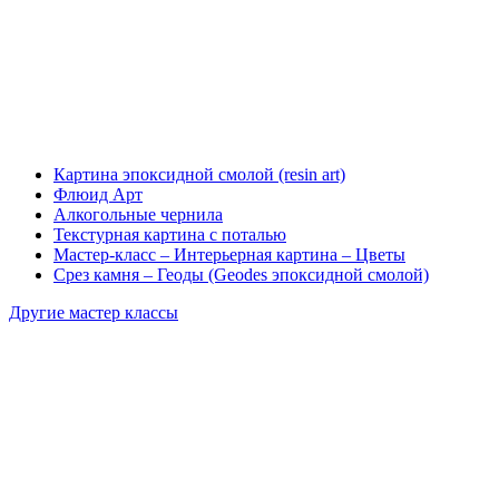
Картина эпоксидной смолой (resin art)
Флюид Арт
Алкогольные чернила
Текстурная картина с поталью
Мастер-класс – Интерьерная картина – Цветы
Срез камня – Геоды (Geodes эпоксидной смолой)
Другие мастер классы