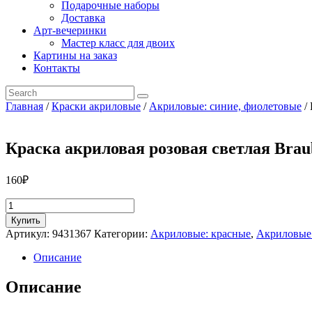
Подарочные наборы
Доставка
Арт-вечеринки
Мастер класс для двоих
Картины на заказ
Контакты
Главная
/
Краски акриловые
/
Акриловые: синие, фиолетовые
/ 
Краска акриловая розовая светлая Brau
160
₽
Количество
товара
Купить
Краска
Артикул:
9431367
Категории:
Акриловые: красные
,
Акриловые:
акриловая
розовая
Описание
светлая
Brauberg
Описание
75
мл.