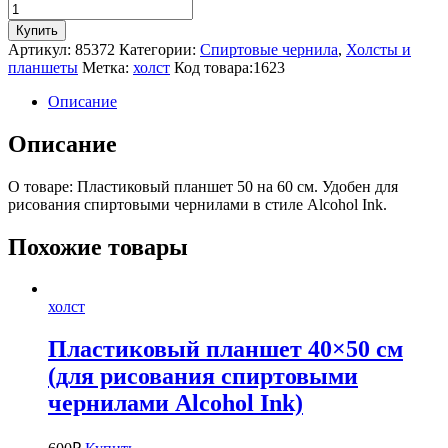
Количество
товара
Купить
Пластиковый
Артикул:
85372
Категории:
Спиртовые чернила
,
Холсты и
планшет
планшеты
Метка:
холст
Код товара:
1623
50×60
см
Описание
(для
рисования
Описание
спиртовыми
чернилами
О товаре: Пластиковый планшет 50 на 60 см. Удобен для
Alcohol
рисования спиртовыми чернилами в стиле Alcohol Ink.
Ink)
(Копировать)
Похожие товары
холст
Пластиковый планшет 40×50 см
(для рисования спиртовыми
чернилами Alcohol Ink)