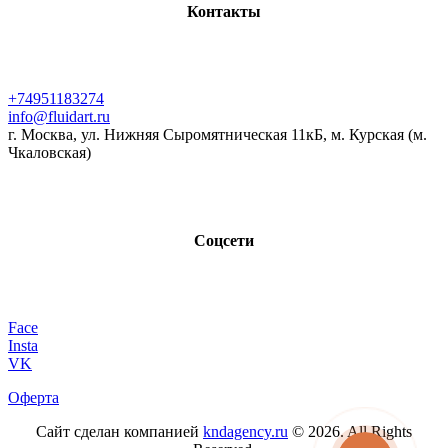
Контакты
+74951183274
info@fluidart.ru
г. Москва, ул. Нижняя Сыромятническая 11кБ, м. Курская (м.
Чкаловская)
Соцсети
Face
Insta
VK
Оферта
Сайт сделан компанией
kndagency.ru
© 2026. All Rights