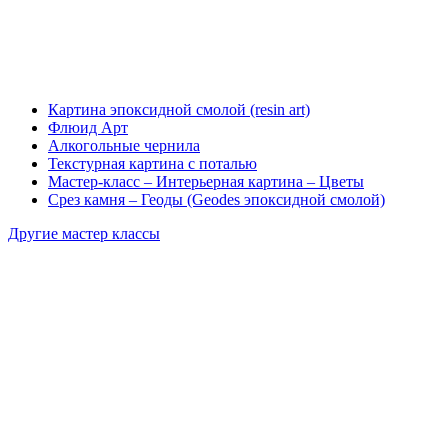
Картина эпоксидной смолой (resin art)
Флюид Арт
Алкогольные чернила
Текстурная картина с поталью
Мастер-класс – Интерьерная картина – Цветы
Срез камня – Геоды (Geodes эпоксидной смолой)
Другие мастер классы
+74951183274
info@fluidart.ru
г. Москва, ул. Нижняя Сыромятническая 11кБ, м. Курская (м. Ч