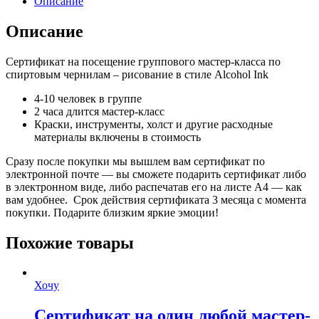
Описание
класс
по
Описание
спиртовым
чернилам
Сертификат на посещение группового мастер-класса по
-
спиртовым чернилам – рисование в стиле Alcohol Ink
Alcohol
Ink
4-10 человек в группе
2 часа длится мастер-класс
Краски, инструменты, холст и другие расходные
материалы включены в стоимость
Сразу после покупки мы вышлем вам сертификат по
электронной почте — вы сможете подарить сертификат либо
в электронном виде, либо распечатав его на листе А4 — как
вам удобнее. Срок действия сертификата 3 месяца с момента
покупки. Подарите близким яркие эмоции!
Похожие товары
Хочу
Сертификат на один любой мастер-