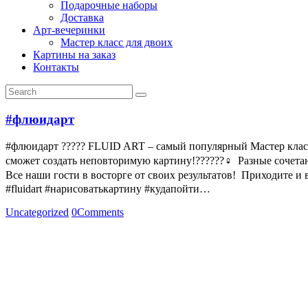
Подарочные наборы
Доставка
Арт-вечеринки
Мастер класс для двоих
Картины на заказ
Контакты
#флюидарт
#флюидарт ????? FLUID ART – самый популярный Мастер класс 
сможет создать неповторимую картину!??‍????‍♀️ ㅤ Разные соч
Все наши гости в восторге от своих результатов! ㅤ Приходите
#fluidart #нарисоватькартину #кудапойти…
Uncategorized
0
Comments