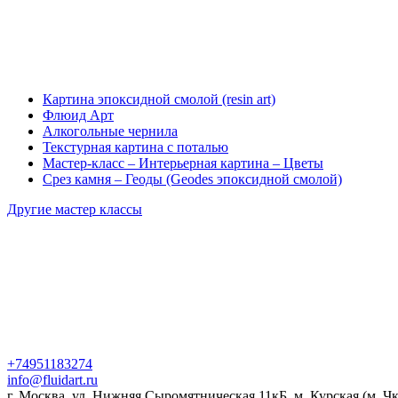
Картина эпоксидной смолой (resin art)
Флюид Арт
Алкогольные чернила
Текстурная картина с поталью
Мастер-класс – Интерьерная картина – Цветы
Срез камня – Геоды (Geodes эпоксидной смолой)
Другие мастер классы
+74951183274
info@fluidart.ru
г. Москва, ул. Нижняя Сыромятническая 11кБ, м. Курская (м. Ч